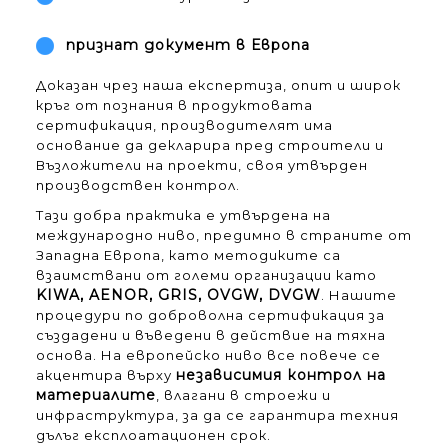
признат документ в Европа
Доказан чрез наша експертиза, опит и широк
кръг от познания в продуктовата
сертификация, производителят има
основание да декларира пред строители и
Възложители на проекти, своя утвърден
производствен контрол.
Тази добра практика е утвърдена на
международно ниво, предимно в страните от
Западна Европа, като методиките са
взаимствани от големи организации като
KIWA,
AENOR,
GRIS, OVGW,
DVGW
. Нашите
процедури по доброволна сертификация за
създадени и въведени в действие на тяхна
основа. На европейско ниво все повече се
независимия контрол на
акцентира върху
материалите
, влагани в строежи и
инфраструктура, за да се гарантира техния
дълъг експлоатационен срок.