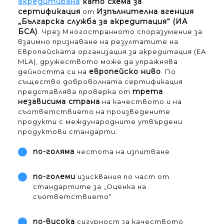
акредитирана
като схема за
сертификация
Изпълнителна агенция
от
„Българска служба за акредитация“ (ИА
БСА)
. Чрез Многостранното споразумение за
взаимно признаване на резултатите на
Европейската организация за акредитация (EA
MLA), дружеството може да упражнява
европейско ниво
дейността си на
. По
същество доброволната сертификация
трета
представлява проверка от
независима страна
на качеството и на
съответствието на произведените
продукти с международните утвърдени
продуктови стандарти:
по-голяма
честота на изпитване
по-големи
изисквания по част от
стандартите за „Оценка на
съответствието“
по-висока
сигурност за качеството