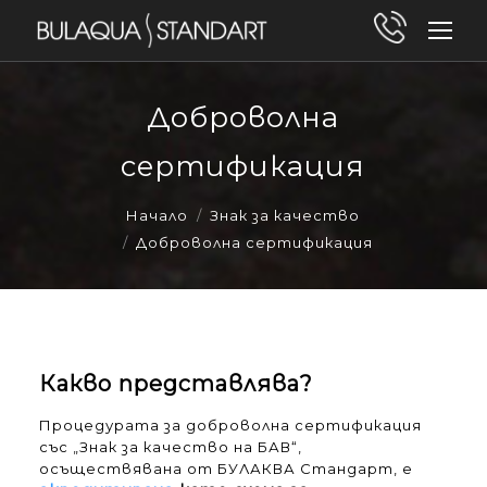
Доброволна
сертификация
You are here:
Начало
Знак за качество
Доброволна сертификация
Какво представлява?
Процедурата за доброволна сертификация
със „Знак за качество на БАВ“,
осъществявана от БУЛАКВА Стандарт, е