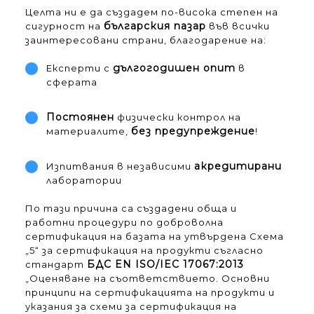
Целта ни е да създадем по-висока степен на
българския пазар
сигурност на
във всички
заинтересовани страни, благодарение на:
дългогодишен опит
Експерти с
в
сферата
Постоянен
физически контрол на
без предупреждение
материалите,
!
акредитирани
Изпитвания в независими
лаборатории
По тази причина са създадени обща и
работни процедури по доброволна
сертификация на базата на утвърдена Схема
„5“ за сертификация на продукти съгласно
БДС EN ISO/IEC 17067:2013
стандарт
„Оценяване на съответствието. Основни
принципи на сертификацията на продукти и
указания за схеми за сертификация на