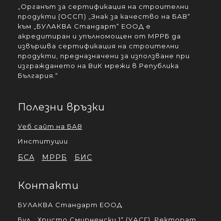
„Органът за сертификация на строителни
продукти (ОССП) „Знак за качество на БАВ“
към „БУЛАКВА Стандарт“ ЕООД е
акредитиран и упълномощен от МРРБ да
извършва сертификация на строителни
продукти, предназначени за използване при
изграждането на ВиК мрежи в Република
България.“
Полезни връзки
Уеб сайт на БАВ
Институции
БСА
МРРБ
БИС
Контакти
БУЛАКВА Стандарт ЕООД
Бул. „Христо Смирненски 1“ (УАСГ), Ректорат,