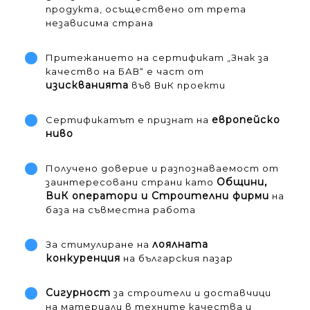
продукта, осъществено от трета
независима страна
Притежанието на сертификат „Знак за
качество на БАВ“ е част от
изискванията
във ВиК проекти
европейско
Сертификатът е признат на
ниво
Получено доверие и разпознаваемост от
Общини,
заинтересовани страни като
ВиК оператори и Строителни фирми
на
база на съвместна работа
лоялната
За стимулиране на
конкуренция
на българския пазар
Сигурност
за строители и доставчици
на материали в техните качества и