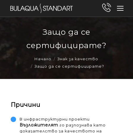
Защо да се
сертифицирате?
You are here:
Начало
Знак за качество
Защо да се сертифицирате?
Причини
В инфраструктурни проекти
Възложителят
го разпознава като
доказателство за качеството на